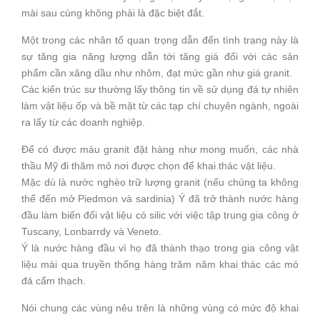
mài sau cùng không phải là đặc biệt đắt.
Một trong các nhân tố quan trọng dẫn đến tình trạng này là
sự tăng gia năng lượng dẫn tới tăng giá đối với các sản
phẩm cần xăng dầu như nhôm, đạt mức gần như giá granit.
Các kiến trúc sư thường lấy thông tin về sử dụng đá tự nhiên
làm vật liệu ốp và bề mặt từ các tạp chí chuyên ngành, ngoài
ra lấy từ các doanh nghiệp.
Để có được màu granit đặt hàng như mong muốn, các nhà
thầu Mỹ đi thăm mỏ nơi được chọn để khai thác vật liệu.
Mặc dù là nước nghèo trữ lượng granit (nếu chúng ta không
thể đến mở Piedmon và sardinia) Ý đã trở thành nước hàng
đầu làm biến đổi vật liệu có silic với việc tập trung gia công ở
Tuscany, Lonbarrdy và Veneto.
Ý là nước hàng đầu vì họ đã thành thạo trong gia công vật
liệu mài qua truyền thống hàng trăm năm khai thác các mỏ
đá cẩm thạch.
Nói chung các vùng nêu trên là những vùng có mức độ khai