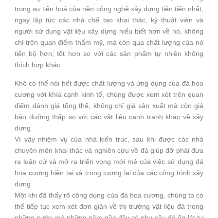
trong sự tiến hoá của nền công nghệ xây dựng tiên tiến nhất,
ngay lập tức các nhà chế tạo khai thác, kỹ thuật viên và
người sử dụng vật liệu xây dựng hiểu biết hơn về nó, không
chỉ trên quan điểm thẩm mỹ, mà còn qua chất lượng của nó
tiến bộ hơn, tốt hơn so với các sản phẩm tự nhiên không
thích hợp khác.
Khó có thể nói hết được chất lượng và ứng dụng của đá hoa
cương với khía cạnh kinh tế, chúng được xem xét trên quan
điểm đánh giá tổng thể, không chỉ giá sản xuất mà còn giá
bảo dưỡng thấp so với các vật liệu cạnh tranh khác về xây
dựng.
Vì vậy nhiệm vụ của nhà kiến trúc, sau khi được các nhà
chuyên môn khai thác và nghiên cứu về đá giúp đỡ phải đưa
ra luận cứ và mở ra triển vọng mới mẻ của việc sử dụng đá
hoa cương hiện tại và trong tương lai của các công trình xây
dựng.
Một khi đã thấy rõ công dụng của đá hoa cương, chúng ta có
thể tiếp tục xem xét đơn giản về thị trường vật liệu đá trong
những nước mà những năm gần đây có nhu cầu đá ốp lát tự