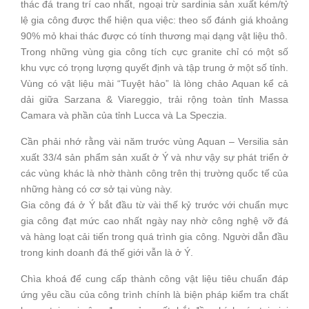
thác đá trang trí cao nhất, ngoại trừ sardinia sản xuất kém/tỷ
lệ gia công được thể hiện qua việc: theo số đánh giá khoảng
90% mỏ khai thác được có tính thương mại dạng vật liệu thô.
Trong những vùng gia công tích cực granite chỉ có một số
khu vực có trọng lượng quyết định và tập trung ở một số tỉnh.
Vùng có vật liệu mài “Tuyệt hảo” là lòng chảo Aquan kể cả
dải giữa Sarzana & Viareggio, trải rộng toàn tỉnh Massa
Camara và phần của tỉnh Lucca và La Speczia.
Cần phải nhớ rằng vài năm trước vùng Aquan – Versilia sản
xuất 33/4 sản phẩm sản xuất ở Ý và như vậy sự phát triển ở
các vùng khác là nhờ thành công trên thị trường quốc tế của
những hàng có cơ sở tại vùng này.
Gia công đá ở Ý bắt đầu từ vài thế kỷ trước với chuẩn mực
gia công đạt mức cao nhất ngày nay nhờ công nghệ vỡ đá
và hàng loạt cải tiến trong quá trình gia công. Người dẫn đầu
trong kinh doanh đá thế giới vẫn là ở Ý.
Chìa khoá để cung cấp thành công vật liệu tiêu chuẩn đáp
ứng yêu cầu của công trình chính là biện pháp kiểm tra chất