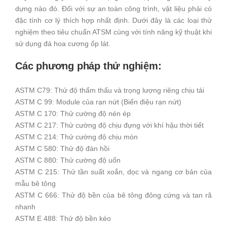
dựng nào đó. Đối với sự an toàn công trình, vật liệu phải có
đặc tính cơ lý thích hợp nhất định. Dưới đây là các loại thử
nghiệm theo tiêu chuẩn ATSM cùng với tính năng kỹ thuật khi
sử dụng đá hoa cương ốp lát.
Các phương pháp thử nghiệm:
ASTM C79: Thử độ thẩm thấu và trọng lượng riêng chịu tải
ASTM C 99: Module của rạn nứt (Biến điệu rạn nứt)
ASTM C 170: Thử cường độ nén ép
ASTM C 217: Thử cường độ chịu đựng với khí hậu thời tiết
ASTM C 214: Thử cường độ chịu mòn
ASTM C 580: Thử độ đàn hồi
ASTM C 880: Thử cường độ uốn
ASTM C 215: Thử tần suất xoắn, dọc và ngang cơ bản của
mẫu bê tông
ASTM C 666: Thử độ bền của bê tông đông cứng và tan rã
nhanh
ASTM E 488: Thử độ bền kéo