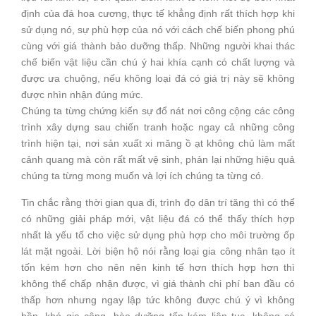
định của đá hoa cương, thực tế khẳng định rất thích hợp khi
sử dụng nó, sự phù hợp của nó với cách chế biến phong phú
cùng với giá thành bảo dưỡng thấp. Những người khai thác
chế biến vật liệu cần chú ý hai khía cạnh có chất lượng và
được ưa chuộng, nếu không loại đá có giá trị này sẽ không
được nhìn nhận đúng mức.
Chúng ta từng chứng kiến sự đổ nát nơi công cộng các công
trình xây dựng sau chiến tranh hoặc ngay cả những công
trình hiện tại, nơi sản xuất xi măng ồ ạt không chủ làm mất
cảnh quang mà còn rất mất vệ sinh, phản lại những hiệu quả
chúng ta từng mong muốn và lợi ích chúng ta từng có.
Tin chắc rằng thời gian qua đi, trình đọ dân trí tăng thì có thể
có những giải pháp mới, vật liệu đá có thể thấy thích hợp
nhất là yếu tố cho việc sử dụng phù hợp cho môi trường ốp
lát mặt ngoài. Lời biện hộ nói rằng loại gia công nhân tạo ít
tốn kém hơn cho nên nên kinh tế hơn thích hợp hơn thì
không thể chấp nhận được, vì giá thành chi phí ban đầu có
thấp hơn nhưng ngay lập tức không được chú ý vì không