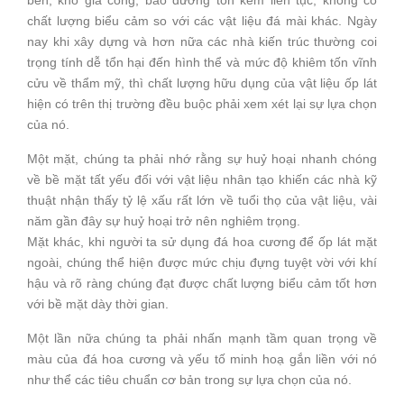
bền, khó gia công, bào dưỡng tốn kém liên tục, không có
chất lượng biểu cảm so với các vật liệu đá mài khác. Ngày
nay khi xây dựng và hơn nữa các nhà kiến trúc thường coi
trọng tính dễ tổn hại đến hình thể và mức độ khiêm tốn vĩnh
cửu về thẩm mỹ, thì chất lượng hữu dụng của vật liệu ốp lát
hiện có trên thị trường đều buộc phải xem xét lại sự lựa chọn
của nó.
Một mặt, chúng ta phải nhớ rằng sự huỷ hoại nhanh chóng
về bề mặt tất yếu đối với vật liệu nhân tạo khiến các nhà kỹ
thuật nhận thấy tỷ lệ xấu rất lớn về tuổi thọ của vật liệu, vài
năm gần đây sự huỷ hoại trở nên nghiêm trọng.
Mặt khác, khi người ta sử dụng đá hoa cương để ốp lát mặt
ngoài, chúng thể hiện được mức chịu đựng tuyệt vời với khí
hậu và rõ ràng chúng đạt được chất lượng biểu cảm tốt hơn
với bề mặt dày thời gian.
Một lần nữa chúng ta phải nhấn mạnh tầm quan trọng về
màu của đá hoa cương và yếu tố minh hoạ gắn liền với nó
như thể các tiêu chuẩn cơ bản trong sự lựa chọn của nó.