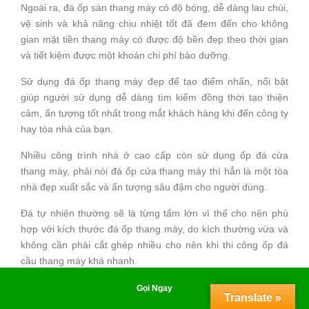
Ngoài ra, đá ốp sàn thang máy có độ bóng, dễ dàng lau chùi,
vệ sinh và khả năng chịu nhiệt tốt đã đem đến cho không
gian mặt tiền thang máy có được độ bền đẹp theo thời gian
và tiết kiệm được một khoản chi phí bảo dưỡng.
Sử dụng đá ốp thang máy đẹp để tạo điểm nhấn, nổi bật
giúp người sử dụng dễ dàng tìm kiếm đồng thời tạo thiện
cảm, ấn tượng tốt nhất trong mắt khách hàng khi đến công ty
hay tòa nhà của bạn.
Nhiều công trình nhà ở cao cấp còn sử dụng ốp đá cửa
thang máy, phải nói đá ốp cửa thang máy thì hẳn là một tòa
nhà đẹp xuất sắc và ấn tượng sâu đậm cho người dùng.
Đá tự nhiên thường sẽ là từng tấm lớn vì thế cho nên phù
hợp với kích thước đá ốp thang máy, do kích thường vừa và
không cần phải cắt ghép nhiều cho nên khi thi công ốp đá
cầu thang máy khá nhanh.
Quy trình ốp đá thang máy tại Namstone
Gọi Ngay
Translate »