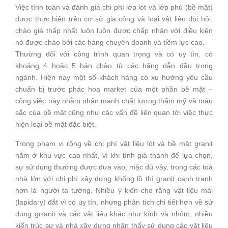
Việc tính toán và đánh giá chi phí lớp lót và lớp phủ (bề mặt)
được thực hiện trên cơ sở gia công và loại vật liệu đòi hỏi:
chào giá thấp nhất luôn luôn được chấp nhận với điều kiện
nó được chào bởi các hàng chuyên doanh và tiềm lực cao.
Thường đối với công trình quan trọng và có uy tín, có
khoảng 4 hoặc 5 bản chào từ các hãng dẫn đầu trong
ngành. Hiện nay một số khách hàng có xu hướng yêu cầu
chuẩn bị trước phác hoạ market của một phần bề mặt –
công việc này nhằm nhấn mạnh chất lượng thẩm mỹ và màu
sắc của bề mặt cũng như các vấn đề liên quan tới việc thực
hiện loại bề mặt đặc biệt.
Trong phạm vi rộng về chi phí vật liệu lót và bề mặt granit
nằm ở khu vực cao nhất, vì khi tính giá thành để lựa chọn,
sự sử dụng thường được đưa vào, mặc dù vậy, trong các toà
nhà lớn với chi phí xây dựng khổng lồ thì granit cạnh tranh
hơn là người ta tưởng. Nhiều ý kiến cho rằng vật liệu mài
(lapidary) đắt vì có uy tín, nhưng phân tích chi tiết hơn về sử
dụng grranit và các vật liệu khác như kính và nhôm, nhiều
kiến trúc sư và nhà xây dựng nhận thấy sử dụng các vật liệu