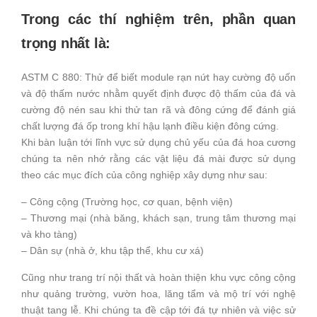
Trong các thí nghiệm trên, phần quan
trọng nhất là:
ASTM C 880: Thử để biết module rạn nứt hay cường độ uốn
và độ thấm nước nhằm quyết định được độ thấm của đá và
cường độ nén sau khi thử tan rã và đông cứng để đánh giá
chất lượng đá ốp trong khí hậu lạnh điều kiện đông cứng.
Khi bàn luận tới lĩnh vực sử dụng chủ yếu của đá hoa cương
chúng ta nên nhớ rằng các vật liệu đá mài được sử dụng
theo các mục đích của công nghiệp xây dựng như sau:
– Công cộng (Trường học, cơ quan, bệnh viện)
– Thương mại (nhà băng, khách sạn, trung tâm thương mại
và kho tàng)
– Dân sự (nhà ở, khu tập thể, khu cư xá)
Cũng như trang trí nội thất và hoàn thiện khu vực công cộng
như quảng trường, vườn hoa, lăng tẩm và mộ trí với nghệ
thuật tang lễ. Khi chúng ta đề cập tới đá tự nhiên và việc sử