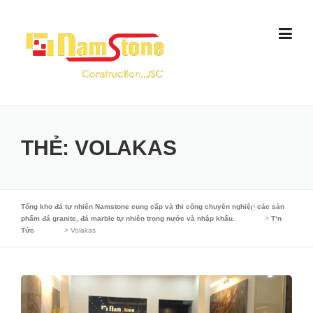
Skip
to
content
THẺ:
VOLAKAS
Tổng kho đá tự nhiên Namstone cung cấp và thi công chuyên nghiệp các sản
phẩm đá granite, đá marble tự nhiên trong nước và nhập khẩu.
>
Tin
Tức
>
Volakas