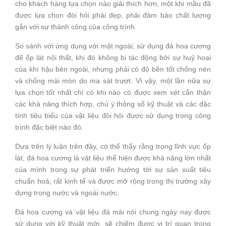
cho khách hàng lựa chọn nào giải thích hơn, một khi mầu đã
được lựa chọn đòi hỏi phải đẹp, phải đảm bảo chất lượng
gắn với sự thành công của công trình.
So sánh với ứng dụng với mặt ngoài, sử dụng đá hoa cương
để ốp lát nội thất, khi đó không bị tác động bởi sự huỷ hoại
của khí hậu bên ngoài, nhưng phải có độ bền tốt chống nén
và chống mài mòn do ma sát trượt. Vì vậy, một lần nữa sự
lựa chọn tốt nhất chỉ có khi nào có được xem xét cẩn thận
các khả năng thích hợp, chú ý thông số kỹ thuật và các đặc
tính tiêu biểu của vật liệu đòi hỏi được sử dụng trong công
trình đặc biệt nào đó.
Dựa trên lý luận trên đây, có thể thẩy rằng trong lĩnh vực ốp
lát, đá hoa cương là vật liệu thể hiện được khả năng lớn nhất
của mình trong sự phát triển hướng tới sự sản xuất tiêu
chuẩn hoá, rất kinh tế và được mở rộng trong thị trường xây
dựng trong nước và ngoài nước.
Đá hoa cương và vật liệu đá mài nói chung ngày nay được
sử dụng với kỹ thuật mới, sẽ chiếm được vị trí quan trọng