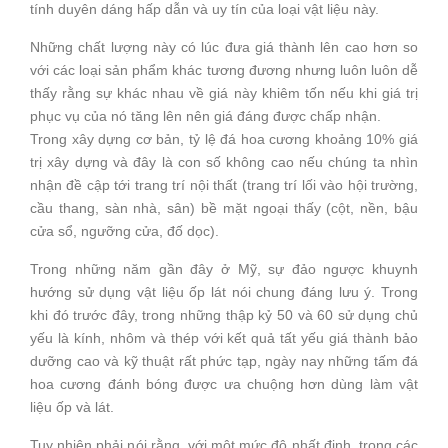
tính duyên dáng hấp dẫn và uy tín của loại vật liệu này.
Những chất lượng này có lúc đưa giá thành lên cao hơn so
với các loại sản phẩm khác tương đương nhưng luôn luôn dễ
thấy rằng sự khác nhau về giá này khiêm tốn nếu khi giá trị
phục vụ của nó tăng lên nên giá đáng được chấp nhận.
Trong xây dựng cơ bản, tỷ lệ đá hoa cương khoảng 10% giá
trị xây dựng và đây là con số không cao nếu chúng ta nhìn
nhận đề cập tới trang trí nội thất (trang trí lối vào hội trường,
cầu thang, sàn nhà, sân) bề mặt ngoại thấy (cột, nền, bậu
cửa sổ, ngưỡng cửa, đố dọc).
Trong những năm gần đây ở Mỹ, sự đảo ngược khuynh
hướng sử dụng vật liệu ốp lát nói chung đáng lưu ý. Trong
khi đó trước đây, trong những thập kỷ 50 và 60 sử dụng chủ
yếu là kính, nhôm và thép với kết quả tất yếu giá thành bảo
dưỡng cao và kỹ thuật rất phức tạp, ngày nay những tấm đá
hoa cương đánh bóng được ưa chuộng hơn dùng làm vật
liệu ốp và lát.
Tuy nhiên phải nói rằng, với một mức độ nhất định, trong các