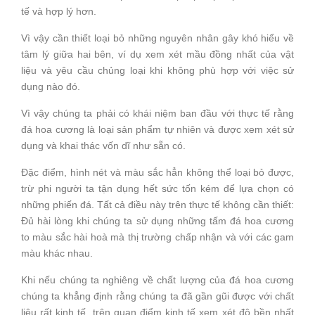
tế và hợp lý hơn.
Vì vậy cần thiết loại bỏ những nguyên nhân gây khó hiểu về
tâm lý giữa hai bên, ví dụ xem xét mầu đồng nhất của vật
liệu và yêu cầu chủng loại khi không phù hợp với việc sử
dụng nào đó.
Vì vậy chúng ta phải có khái niệm ban đầu với thực tế rằng
đá hoa cương là loại sản phẩm tự nhiên và được xem xét sử
dụng và khai thác vốn dĩ như sẵn có.
Đặc điểm, hình nét và màu sắc hẳn không thể loại bỏ được,
trừ phi người ta tận dụng hết sức tốn kém để lựa chọn có
những phiến đá. Tất cả điều này trên thực tế không cần thiết:
Đủ hài lòng khi chúng ta sử dụng những tấm đá hoa cương
to màu sắc hài hoà mà thị trường chấp nhận và với các gam
màu khác nhau.
Khi nếu chúng ta nghiêng về chất lượng của đá hoa cương
chúng ta khẳng định rằng chúng ta đã gần gũi được với chất
liệu rất kinh tế, trên quan điểm kinh tế xem xét độ bền nhất